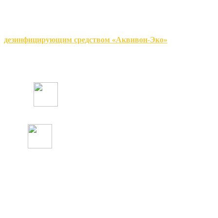
Стерил различных моделей предназначены для
эффективной санитарной обработки кожных
покровов человека, одежды обуви, личных вещей,
багажа, продуктовых тележек и корзин и т.д.
дезинфицирующим средством «Аквивон-Эко»
при
его нанесении аэрозольным мелкодисперсным
методом «холодного тумана»
Роспотребнадзор
рекомендует
Мы производитель, НПК
Стерил