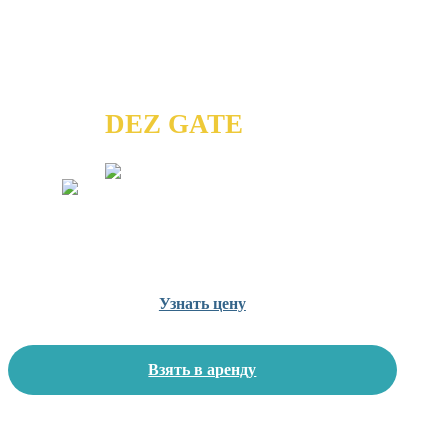
ДЕЗИНФЕКЦИОННЫЕ
КАБИНЫ
DEZ GATE
дезинфекция 99,9% вирусов,
в том числе Covid19 и бактерий,
в течении 10 секунд
Узнать цену
Взять в аренду
Дезинфекционные кабины производства НПК