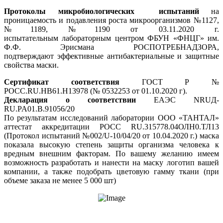
Протоколы микробиологических
испытаний
на
проницаемость и подавления роста микроорганизмов №1127,
№1189, №1190 от 03.11.2020 г.
испытательным лабораторным центром ФБУН «ФНЦГ» им.
Ф.Ф. Эрисмана РОСПОТРЕБНАДЗОРА,
подтверждают эффективные антибактериальные и защитные
свойства маски.
Сертификат соответствия
ГОСТ Р №
РОСС.RU.HB61.H13978 (№ 0532253 от 01.10.2020 г).
Декларация о соответствии
ЕАЭС NRUД-
RU.PA01.В.91056/20
По результатам исследований лаборатории ООО «ТАНТАЛ»
аттестат аккредитации РОСС RU.315778.04ОЛН0.ТЛ13
(Протокол испытаний №002/U-10/04/20 от 10.04.2020 г.) маска
показала высокую степень защиты организма человека к
вредным внешним факторам. По вашему желанию имеем
возможность разработать и нанести на маску логотип вашей
компании, а также подобрать цветовую гамму ткани (при
объеме заказа не менее 5 000 шт)